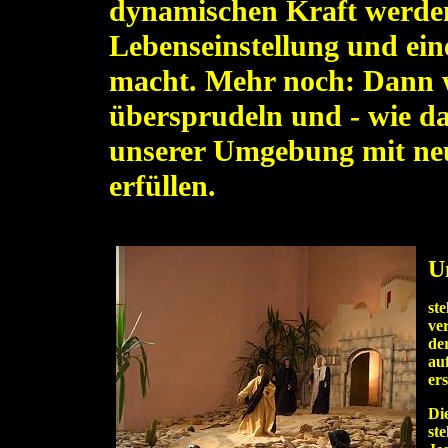
dynamischen Kraft werden
Lebenseinstellung und ein
macht. Mehr noch: Dann w
übersprudeln und - wie d
unserer Umgebung mit n
erfüllen.
U
ste
ve
de
au
er
Di
st