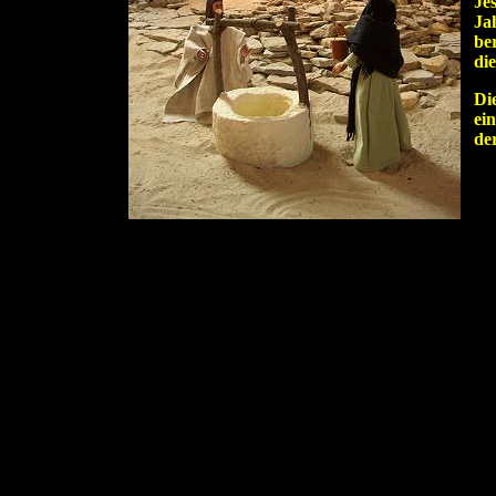
Je
Jah
be
di
Di
ei
der