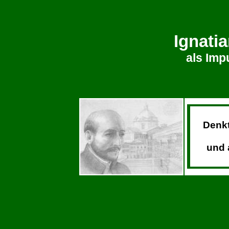
Ignati
als Imp
Denkt
und 