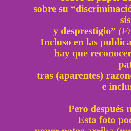
sobre su “discriminaci
si
y desprestigio”
(F
Incluso en las publica
hay que reconocer
pat
tras (aparentes) razon
e inclu
Pero después n
Esta foto po
poner patas arriba (me