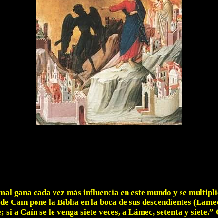
mal gana cada vez más influencia en este mundo y se multipli
de Caín pone la Biblia en la boca de sus descendientes (Lám
 si a Caín se le venga siete veces, a Lámec, setenta y siete