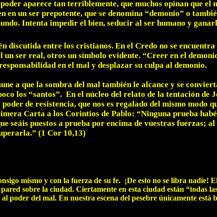
poder aparece tan terriblemente, que muchos opinan que el ma
en en un ser prepotente, que se denomina “demonio” o tambié
mundo. Intenta impedir el bien, seducir al ser humano y ganarl
n discutida entre los cristianos. En el Credo no se encuentr
él un ser real, otros un símbolo evidente. “Creer en el demoni
responsabilidad en el mal y desplazar su culpa al demonio.
une a que la sombra del mal también le alcance y se convierta
co los “santos”. En el núcleo del relato de la tentación de J
 poder de resistencia, que nos es regalado del mismo modo qu
Primera Carta a los Corintios de Pablo: “Ninguna prueba habéi
ue seáis puestos a prueba por encima de vuestras fuerzas; al 
uperarla.” (1 Cor 10,13)
consigo mismo y con la fuerza de su fe. ¡De esto no se libra nadie! 
pared sobre la ciudad. Ciertamente en esta ciudad están “todas la
l poder del mal. En nuestra escena del pesebre únicamente está bañ